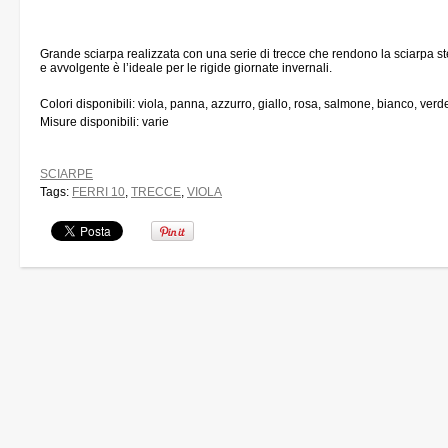
Grande sciarpa realizzata con una serie di trecce che rendono la sciarpa 
e avvolgente è l’ideale per le rigide giornate invernali.
Colori disponibili: viola, panna, azzurro, giallo, rosa, salmone, bianco, verd
Misure disponibili: varie
SCIARPE
Tags:
FERRI 10
,
TRECCE
,
VIOLA