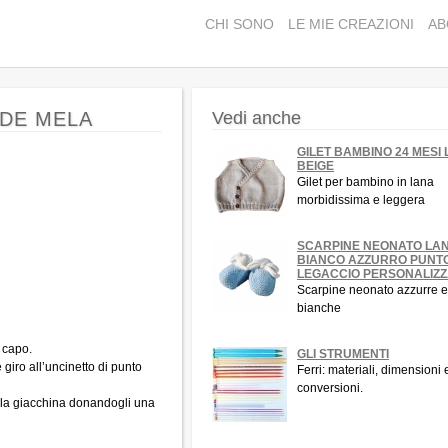
CHI SONO
LE MIE CREAZIONI
AB
RDE MELA
Vedi anche
GILET BAMBINO 24 MESI
BEIGE
Gilet per bambino in lana
morbidissima e leggera
SCARPINE NEONATO LA
BIANCO AZZURRO PUNT
LEGACCIO PERSONALIZZ
Scarpine neonato azzurre e
bianche
l capo.
GLI STRUMENTI
 giro all’uncinetto di punto
Ferri: materiali, dimensioni 
conversioni.
della giacchina donandogli una