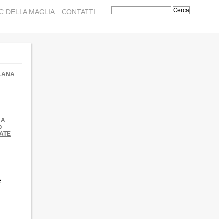
C DELLA MAGLIA
CONTATTI
 LANA
NA
O
ATE
e