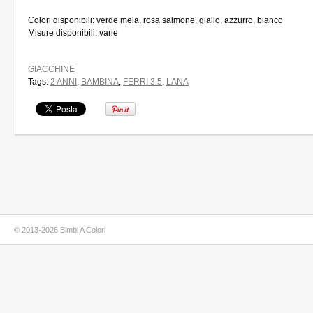
Colori disponibili: verde mela, rosa salmone, giallo, azzurro, bianco
Misure disponibili: varie
GIACCHINE
Tags:
2 ANNI
,
BAMBINA
,
FERRI 3.5
,
LANA
© 2013-2026 Bimbi A Colori