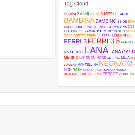
Tag Cloud
2 ANNI
3 MESI
6 ANNI
18 MESI
3 ANNI
5
BAMBINA
BAMBINO
BIA
BEIGE
CO
CHICCO RISO
COPERTINA
CAPPELLINO
COTONE SESIA WINDSURF
DETTAGLIO
DONN
FERRI 2.5
DOPPIOPETTO
FERRI 10
FERRI 12
FERRI 3.5
FERRI 3
FERRI 4
LANA
LANA GATT
4.5
FERRI 5
MERINO
LANES DU NORD
LILLA
LETTINO
MA
NEONATO
MANTELLINA
LUNGHE
PON
ROSA
SACCO BABY
SACCO NANNA
TRECCE
SCIARPA
SCALDACUORE
VERDE
VI