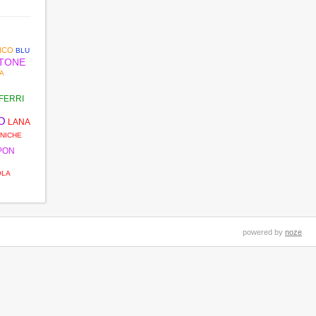
NCO
BLU
TONE
A
FERRI
O
LANA
NICHE
PON
OLA
powered by
noze