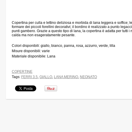
Copertina per culla e lettino deliziosa e morbida di lana leggera e soffice; 
formare dei piccoli forellini decorativi; il bordino è realizzato a punto legacci
punti gambero. Grazie a questo tipo di lana, la copertina è adatta per tutti i
calda ma non esageratamente pesante.
Colori disponibili: giallo, bianco, panna, rosa, azzurro, verde, lilla
Misure disponibili: varie
Materiale disponibile: Lana
COPERTINE
Tags:
FERRI 3.5
,
GIALLO
,
LANA MERINO
,
NEONATO