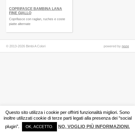
COPRIFASCE BAMBINA LANA
FINE GIALLO
Coprifasce con raglan, ruches e coste
piatte alternate
© 2013-2026 Bimbi A Colori
powered by
noze
Questo sito utilizza i cookie per offrirti funzionalità migliori. Sono
inoltre utilizzati cookie di terze parti legati alla presenza dei “social
plugin”.
NO, VOGLIO PIÙ INFORMAZIONI.
OK, ACCETTO.