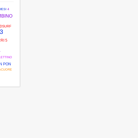
MESI
4
MBINO
NDSURF
3
RI 5
LETTINO
N PON
ACUORE