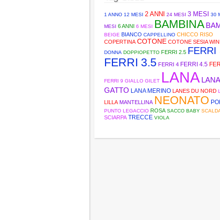
2 ANNI
3 MESI
1 ANNO
12 MESI
24 MESI
30 
BAMBINA
BA
6 ANNI
MESI
6 MESI
BIANCO
CHICCO RISO
BEIGE
CAPPELLINO
COTONE
COPERTINA
COTONE SESIA WI
FERRI 
FERRI 2.5
DONNA
DOPPIOPETTO
FERRI 3.5
FERRI 4.5
FER
FERRI 4
LANA
LANA
FERRI 9
GIALLO
GILET
GATTO
LANA MERINO
LANES DU NORD
NEONATO
PO
LILLA
MANTELLINA
ROSA
PUNTO LEGACCIO
SACCO BABY
SCALD
TRECCE
SCIARPA
VIOLA