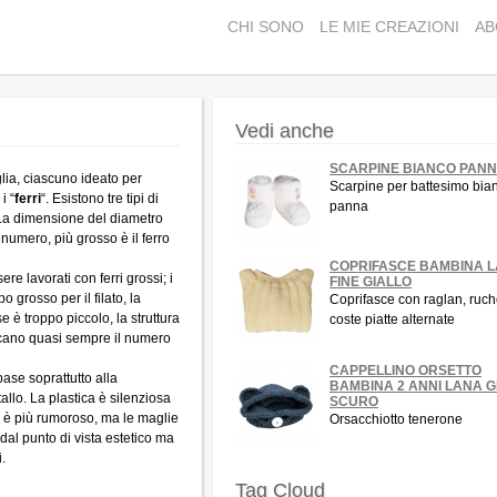
CHI SONO
LE MIE CREAZIONI
AB
Vedi anche
SCARPINE BIANCO PAN
glia, ciascuno ideato per
Scarpine per battesimo bia
i “
ferri
“. Esistono tre tipi di
panna
i. La dimensione del diametro
l numero, più grosso è il ferro
COPRIFASCE BAMBINA 
re lavorati con ferri grossi; i
FINE GIALLO
ppo grosso per il filato, la
Coprifasce con raglan, ruch
se è troppo piccolo, la struttura
coste piatte alternate
ndicano quasi sempre il numero
CAPPELLINO ORSETTO
 base soprattutto alla
BAMBINA 2 ANNI LANA G
allo. La plastica è silenziosa
SCURO
o è più rumoroso, ma le maglie
Orsacchiotto tenerone
dal punto di vista estetico ma
.
Tag Cloud