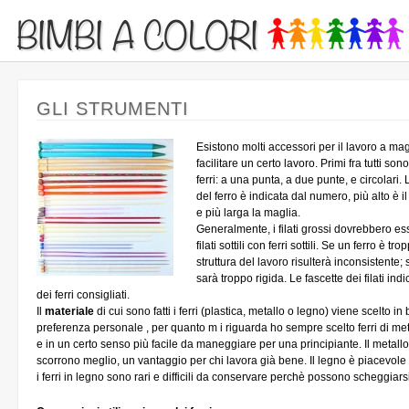
BIMBI A COLORI
GLI STRUMENTI
Esistono molti accessori per il lavoro a ma
facilitare un certo lavoro. Primi fra tutti sono 
ferri: a una punta, a due punte, e circolar
del ferro è indicata dal numero, più alto è i
e più larga la maglia.
Generalmente, i filati grossi dovrebbero esse
filati sottili con ferri sottili. Se un ferro è tro
struttura del lavoro risulterà inconsistente; 
sarà troppo rigida. Le fascette dei filati i
dei ferri consigliati.
Il
materiale
di cui sono fatti i ferri (plastica, metallo o legno) viene scelto in
preferenza personale , per quanto m i riguarda ho sempre scelto ferri di met
e in un certo senso più facile da maneggiare per una principiante. Il metall
scorrono meglio, un vantaggio per chi lavora già bene. Il legno è piacevole 
i ferri in legno sono rari e difficili da conservare perchè possono scheggiarsi