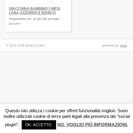
GIACCHINA BAMBINO 3 MESI
LANA AZZURRO E BIANCO
Doppiopetto per un piccolo principe
azzurro
© 2013-2026 Bimbi A Colori
powered by
noze
Questo sito utilizza i cookie per offrirti funzionalità migliori. Sono
inoltre utilizzati cookie di terze parti legati alla presenza dei “social
plugin”.
NO, VOGLIO PIÙ INFORMAZIONI.
OK, ACCETTO.