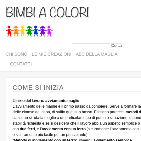
BIMBI A COLORI
CHI SONO
LE MIE CREAZIONI
ABC DELLA MAGLIA
CONTATTI
COME SI INIZIA
L’inizio del lavoro: avviamento maglie
L’avviamento delle maglie è il primo passo da compiere. Serve a formare l
delle cimose del capo, di solito quella in basso. Esistono parecchi
metodi d
ciascuno si adatta meglio a un particolare tipo di punto o situazione, dipende
stabilità richiesta e se si desidera che il lavoro abbia un aspetto semplice 
con
due
ferri
, e l’
avviamento con un ferro
(sicuramente l’avviamento con un
e sicuramente più facile per un principiante).
“
Metodo di avviamento con un ferro
“, ovvero l’
avviamento semplice