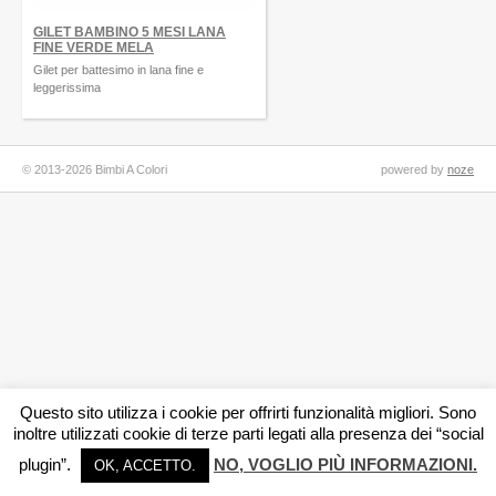
GILET BAMBINO 5 MESI LANA
FINE VERDE MELA
Gilet per battesimo in lana fine e
leggerissima
© 2013-2026 Bimbi A Colori
powered by
noze
Questo sito utilizza i cookie per offrirti funzionalità migliori. Sono
inoltre utilizzati cookie di terze parti legati alla presenza dei “social
plugin”.
NO, VOGLIO PIÙ INFORMAZIONI.
OK, ACCETTO.