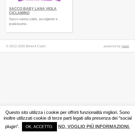
SACCO BABY LANA VIOLA
CICLAMINO
Sacco nanna caldo, avvolgente e
praticissimo
© 2013-2026 Bimbi A Colori
powered by
noze
Questo sito utilizza i cookie per offrirti funzionalità migliori. Sono
inoltre utilizzati cookie di terze parti legati alla presenza dei “social
plugin”.
NO, VOGLIO PIÙ INFORMAZIONI.
OK, ACCETTO.