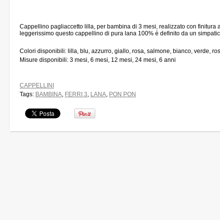
Cappellino pagliaccetto lilla, per bambina di 3 mesi, realizzato con finitura
leggerissimo questo cappellino di pura lana 100% è definito da un simpati
Colori disponibili: lilla, blu, azzurro, giallo, rosa, salmone, bianco, verde, ro
Misure disponibili: 3 mesi, 6 mesi, 12 mesi, 24 mesi, 6 anni
CAPPELLINI
Tags:
BAMBINA
,
FERRI 3
,
LANA
,
PON PON