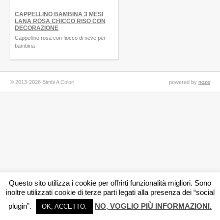
CAPPELLINO BAMBINA 3 MESI
LANA ROSA CHICCO RISO CON
DECORAZIONE
Cappellino rosa con fiocco di neve per
bambina
© 2013-2026 Bimbi A Colori
powered by
noze
Questo sito utilizza i cookie per offrirti funzionalità migliori. Sono
inoltre utilizzati cookie di terze parti legati alla presenza dei “social
plugin”.
NO, VOGLIO PIÙ INFORMAZIONI.
OK, ACCETTO.