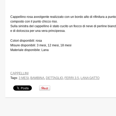
Cappellino rosa avvolgente realizzato con un bordo alto di rifinitura a punto c
composto con il punto chicco riso.
Sulla sinistra del cappellino è stato cucito un fiocco di neve di perline bia
e di dolcezza per una vera principessa.
Colori disponibili: rosa
Misure disponibili: 3 mesi, 12 mesi, 18 mesi
Materiale disponibile: Lana
CAPPELLINI
Tags:
3 MESI
,
BAMBINA
,
DETTAGLIO
,
FERRI 3.5
,
LANA GATTO