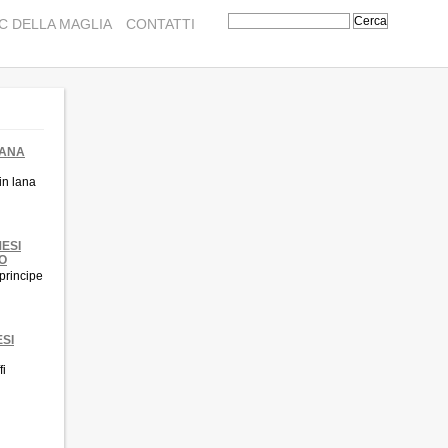
C DELLA MAGLIA
CONTATTI
LANA
in lana
ESI
O
principe
ESI
fi