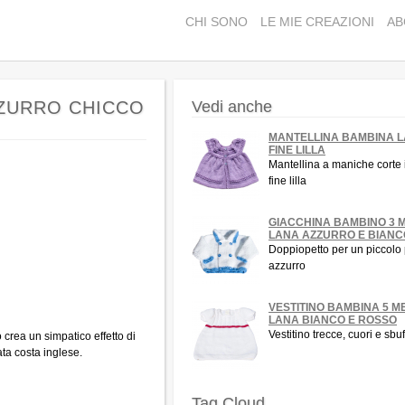
CHI SONO
LE MIE CREAZIONI
AB
ZZURRO CHICCO
Vedi anche
MANTELLINA BAMBINA 
FINE LILLA
Mantellina a maniche corte 
fine lilla
GIACCHINA BAMBINO 3 M
LANA AZZURRO E BIANC
Doppiopetto per un piccolo 
azzurro
VESTITINO BAMBINA 5 M
LANA BIANCO E ROSSO
Vestitino trecce, cuori e sbuf
o crea un simpatico effetto di
ata costa inglese.
Tag Cloud