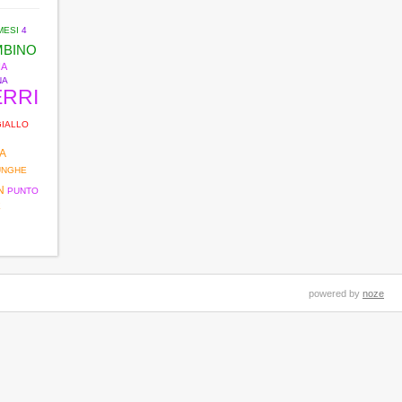
MESI
4
MBINO
NA
NA
ERRI
GIALLO
A
UNGHE
N
PUNTO
E
powered by
noze