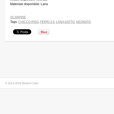
Materiale disponibile: Lana
SCARPINE
Tags:
CHICCO RISO
,
FERRI 3.5
,
LANA GATTO
,
NEONATO
© 2013-2026 Bimbi A Colori