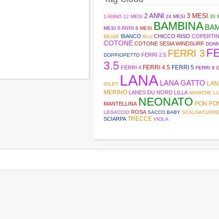
2 ANNI
3 MESI
1 ANNO
12 MESI
24 MESI
30 
BAMBINA
BA
6 ANNI
MESI
6 MESI
BIANCO
CHICCO RISO
COPERTI
BEIGE
BLU
COTONE
COTONE SESIA WINDSURF
DON
F
FERRI 3
FERRI 2.5
DOPPIOPETTO
3.5
FERRI 4.5
FERRI 5
FERRI 4
FERRI 9
LANA
LANA GATTO
LAN
GILET
MERINO
LANES DU NORD
LILLA
MANICHE L
NEONATO
PON PO
MANTELLINA
ROSA
LEGACCIO
SACCO BABY
SCALDACUOR
TRECCE
SCIARPA
VIOLA