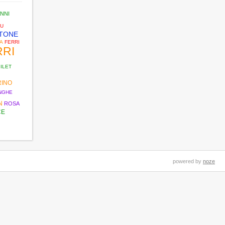
ANNI
LU
TONE
A
FERRI
RRI
ILET
RINO
NGHE
N
ROSA
CE
powered by
noze