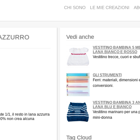
CHI SONO
LE MIE CREAZIONI
AB
 AZZURRO
Vedi anche
VESTITINO BAMBINA 5 M
LANA BIANCO E ROSSO
Vestitino trecce, cuori e sbuf
GLI STRUMENTI
Ferri: materiali, dimensioni 
conversioni.
VESTITINO BAMBINA 3 A
LANA BLU E BIANCO
Vestitino marinaro per una 
e 1/1, il resto in lana azzurra
mini-donna
100% non crea alcuna
Tag Cloud