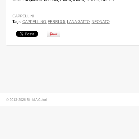
Misure disponibili: neonato, 2 mesi, 6 mesi, 12 mesi, 24 mesi
CAPPELLINI
Tags:
CAPPELLINO
,
FERRI 3.5
,
LANA GATTO
,
NEONATO
© 2013-2026 Bimbi A Colori