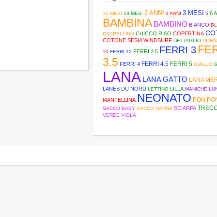
2 ANNI
3 MESI
6 
12 MESI
18 MESI
3 ANNI
5
BAMBINA
BAMBINO
BIANCO
B
CO
CHICCO RISO
COPERTINA
CAPPELLINO
COTONE SESIA WINDSURF
DETTAGLIO
DONN
FE
FERRI 3
FERRI 2.5
10
FERRI 12
3.5
FERRI 4.5
FERRI 5
FERRI 4
GIALLO
G
LANA
LANA GATTO
LANA ME
LANES DU NORD
LILLA
LETTINO
MANICHE LU
NEONATO
PON PO
MANTELLINA
TREC
SCIARPA
SACCO BABY
SACCO NANNA
VERDE
VIOLA