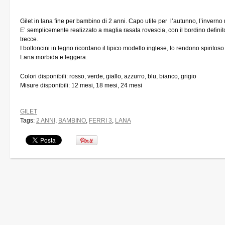
Gilet in lana fine per bambino di 2 anni. Capo utile per l’autunno, l’inverno
E’ semplicemente realizzato a maglia rasata rovescia, con il bordino definit
trecce.
I bottoncini in legno ricordano il tipico modello inglese, lo rendono spiritos
Lana morbida e leggera.
Colori disponibili: rosso, verde, giallo, azzurro, blu, bianco, grigio
Misure disponibili: 12 mesi, 18 mesi, 24 mesi
GILET
Tags:
2 ANNI
,
BAMBINO
,
FERRI 3
,
LANA