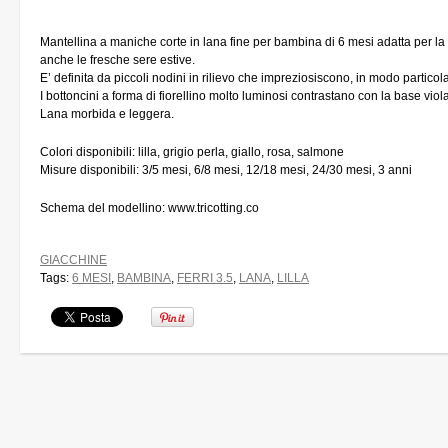
Mantellina a maniche corte in lana fine per bambina di 6 mesi adatta per l
anche le fresche sere estive.
E’ definita da piccoli nodini in rilievo che impreziosiscono, in modo particola
I bottoncini a forma di fiorellino molto luminosi contrastano con la base viol
Lana morbida e leggera.
Colori disponibili: lilla, grigio perla, giallo, rosa, salmone
Misure disponibili: 3/5 mesi, 6/8 mesi, 12/18 mesi, 24/30 mesi, 3 anni
Schema del modellino: www.tricotting.co
GIACCHINE
Tags:
6 MESI
,
BAMBINA
,
FERRI 3.5
,
LANA
,
LILLA